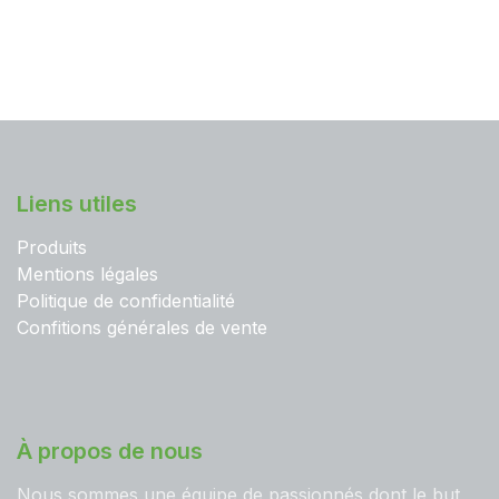
Vous n'avez pas de
Réinitialiser le mot de
compte ?
passe
Liens utiles
Produits
Mentions légales
Politique de confidentialité
Confitions générales de vente
À propos de nous
Nous sommes une équipe de passionnés dont le but