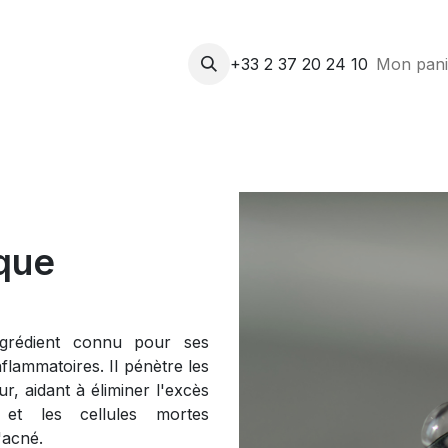
Accueil
Contactez-nous
+33 2 37 20 24 10
Nos Actifs
Blog
Mon pani
Forum
ique
ingrédient connu pour ses
nflammatoires. Il pénètre les
, aidant à éliminer l'excès
et les cellules mortes
'acné.