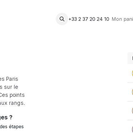
Accueil
Contactez-nous
+33 2 37 20 24 10
Nos Actifs
Blog
Mon pani
Forum
es Paris
 sur le
Ces points
aux rangs.
es ?
 des étapes